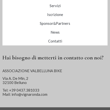
Servizi
Iscrizione
Sponsor&Partners
News
Contatti
Hai bisogno di metterti in contatto con noi?
ASSOCIAZIONE VALBELLUNA BIKE
Via A. De Min, 2
32100 Belluno
Tel: +39 0437.381033
Mail: info@vignaronda.com